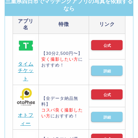
三重県四日市でマッチングアプリの写真を依頼する
なら
アプリ
特徴
リンク
名
公式
【30分2,500円〜】
安く撮影したい方
に
タイム
おすすめ！
チケッ
詳細
ト
公式
【全データ納品無
料】
コスパ良く撮影した
オトフ
い方
におすすめ！
詳細
ィー