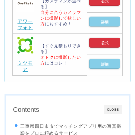
【カメラマンが選べ
公式
る】
自分に合うカメラマ
ンに撮影して欲しい
アワー
詳細
方
におすすめ！
フォト
公式
【すぐ見積もりでき
る】
オトクに撮影したい
ミツモ
方
にはコレ！
詳細
ア
Contents
CLOSE
三重県四日市市でマッチングアプリ用の写真撮
影をプロに頼めるサービス