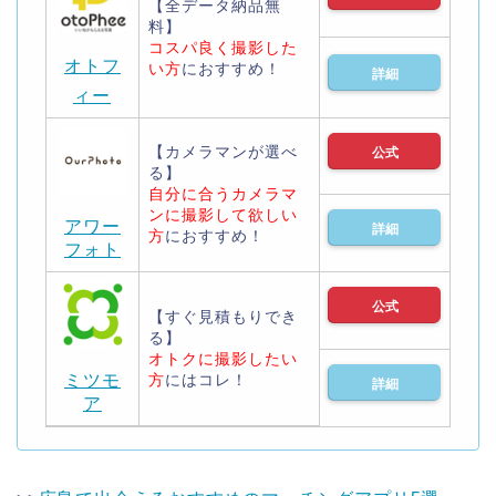
【全データ納品無
料】
コスパ良く撮影した
オトフ
い方
におすすめ！
詳細
ィー
【カメラマンが選べ
公式
る】
自分に合うカメラマ
ンに撮影して欲しい
アワー
詳細
方
におすすめ！
フォト
公式
【すぐ見積もりでき
る】
オトクに撮影したい
ミツモ
方
にはコレ！
詳細
ア