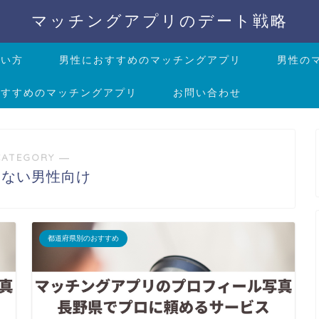
マッチングアプリのデート戦略
会い方
男性におすすめのマッチングアプリ
男性の
おすすめのマッチングアプリ
お問い合わせ
CATEGORY ―
いない男性向け
都道府県別のおすすめ