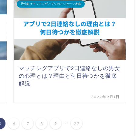
男性向けマッチングアプリのメッセージ攻略
マッチングアプリで2日連絡なしの男女
の心理とは？理由と何日待つかを徹底
解説
日
2022年9月1日
...
5
6
7
8
9
22