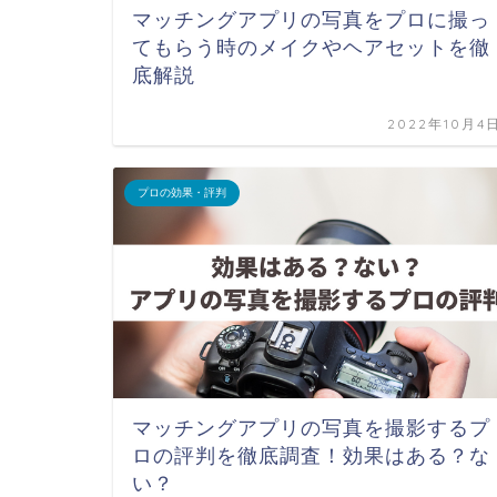
マッチングアプリの写真をプロに撮っ
てもらう時のメイクやヘアセットを徹
底解説
2022年10月4
プロの効果・評判
マッチングアプリの写真を撮影するプ
ロの評判を徹底調査！効果はある？な
い？