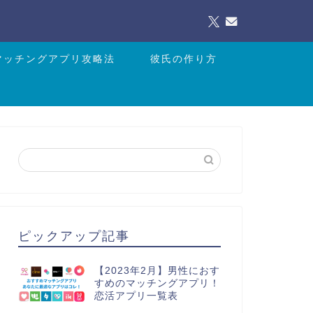
マッチングアプリ攻略法
彼氏の作り方
ピックアップ記事
【2023年2月】男性におす
すめのマッチングアプリ！
恋活アプリ一覧表