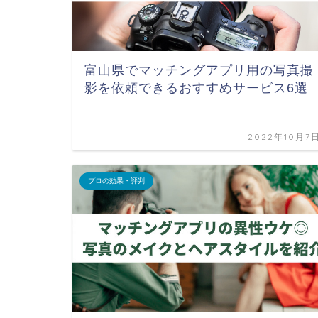
富山県でマッチングアプリ用の写真撮
影を依頼できるおすすめサービス6選
2022年10月7
プロの効果・評判