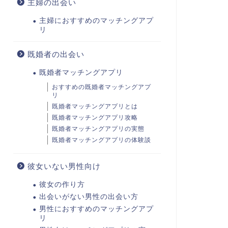
主婦の出会い
主婦におすすめのマッチングアプ
リ
既婚者の出会い
既婚者マッチングアプリ
おすすめの既婚者マッチングアプ
リ
既婚者マッチングアプリとは
既婚者マッチングアプリ攻略
既婚者マッチングアプリの実態
既婚者マッチングアプリの体験談
彼女いない男性向け
彼女の作り方
出会いがない男性の出会い方
男性におすすめのマッチングアプ
リ