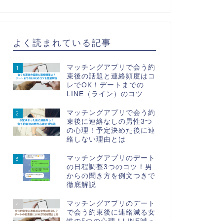
よく読まれている記事
マッチングアプリで会う約
1
束後の話題と連絡頻度はコ
レでOK！デートまでの
LINE（ライン）のコツ
マッチングアプリで会う約
2
束後に連絡なしの男性3つ
の心理！予定決めた後に連
絡しない理由とは
マッチングアプリのデート
3
の日程調整3つのコツ！男
からの聞き方を例文つきで
徹底解説
マッチングアプリのデート
4
で会う約束後に連絡減る女