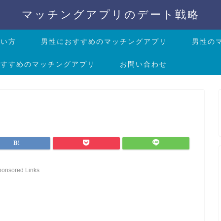
マッチングアプリのデート戦略
会い方
男性におすすめのマッチングアプリ
男性の
おすすめのマッチングアプリ
お問い合わせ
ponsored Links