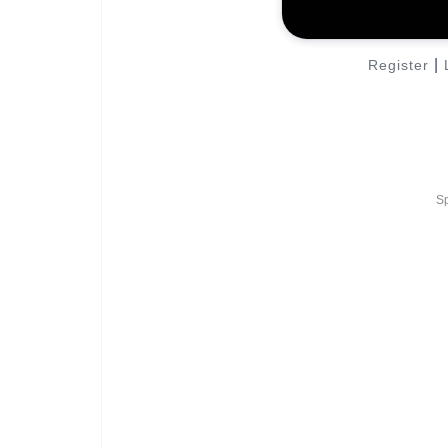
|
Register
S