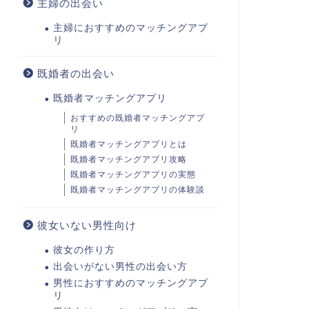
主婦の出会い
主婦におすすめのマッチングアプ
リ
既婚者の出会い
既婚者マッチングアプリ
おすすめの既婚者マッチングアプ
リ
既婚者マッチングアプリとは
既婚者マッチングアプリ攻略
既婚者マッチングアプリの実態
既婚者マッチングアプリの体験談
彼女いない男性向け
彼女の作り方
出会いがない男性の出会い方
男性におすすめのマッチングアプ
リ