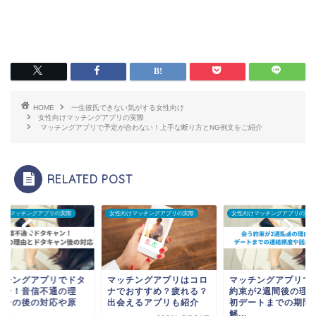
HOME
一生彼氏できない気がする女性向け
女性向けマッチングアプリの実際
マッチングアプリで予定が合わない！上手な断り方とNG例文をご紹介
RELATED POST
向けマッチングアプリの実際
女性向けマッチングアプリの実際
女性向けマッチングアプリの実際
ッチングアプリでドタ
マッチングアプリはコロ
マッチングアプリで
ャン！音信不通の理
ナでおすすめ？疲れる？
約束が2週間後の理
・その後の対応や原
出会えるアプリも紹介
初デートまでの期間
...
解...