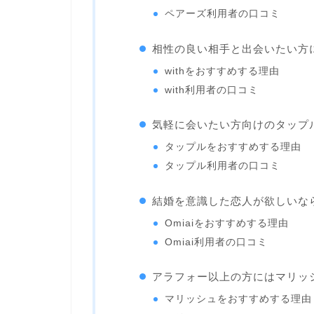
ペアーズ利用者の口コミ
相性の良い相手と出会いたい方には
withをおすすめする理由
with利用者の口コミ
気軽に会いたい方向けのタップ
タップルをおすすめする理由
タップル利用者の口コミ
結婚を意識した恋人が欲しいならO
Omiaiをおすすめする理由
Omiai利用者の口コミ
アラフォー以上の方にはマリッ
マリッシュをおすすめする理由