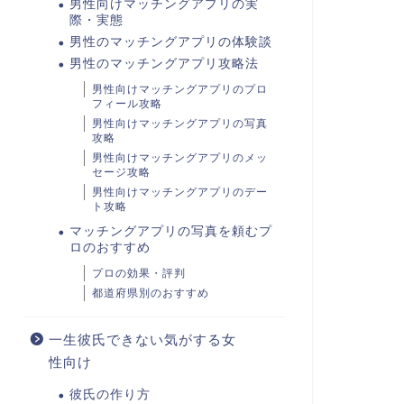
男性向けマッチングアプリの実
際・実態
男性のマッチングアプリの体験談
男性のマッチングアプリ攻略法
男性向けマッチングアプリのプロ
フィール攻略
男性向けマッチングアプリの写真
攻略
男性向けマッチングアプリのメッ
セージ攻略
男性向けマッチングアプリのデー
ト攻略
マッチングアプリの写真を頼むプ
ロのおすすめ
プロの効果・評判
都道府県別のおすすめ
一生彼氏できない気がする女
性向け
彼氏の作り方