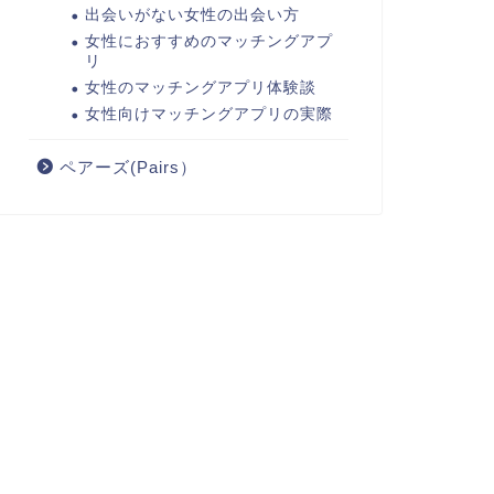
出会いがない女性の出会い方
女性におすすめのマッチングアプ
リ
女性のマッチングアプリ体験談
女性向けマッチングアプリの実際
ペアーズ(Pairs）