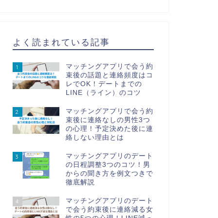
よく読まれている記事
マッチングアプリで会う約
1
束後の話題と連絡頻度はコ
レでOK！デートまでの
LINE（ライン）のコツ
マッチングアプリで会う約
2
束後に連絡なしの男性3つ
の心理！予定決めた後に連
絡しない理由とは
マッチングアプリのデート
3
の日程調整3つのコツ！男
からの聞き方を例文つきで
徹底解説
マッチングアプリのデート
4
で会う約束後に連絡減る女