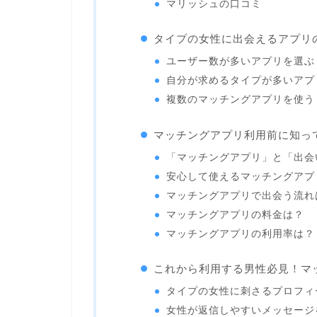
マリッシュの口コミ
タイプの女性に出会えるアプリ
ユーザー数が多いアプリを選ぶ
自分が求めるタイプが多いアプ
複数のマッチングアプリを使う
マッチングアプリ利用前に知っ
「マッチングアプリ」と「出会
安心して使えるマッチングアプ
マッチングアプリで出会う流れ
マッチングアプリの料金は？
マッチングアプリの利用率は？
これから利用する男性必見！マ
タイプの女性に刺さるプロフィ
女性が返信しやすいメッセージ