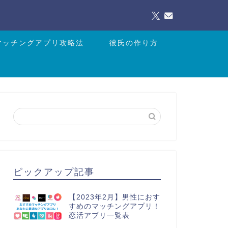
マッチングアプリ攻略法
彼氏の作り方
ピックアップ記事
【2023年2月】男性におす
すめのマッチングアプリ！
恋活アプリ一覧表