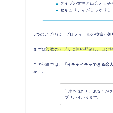
タイプの女性と出会える確
セキュリティがしっかりし
3つのアプリは、プロフィールの検索が
無
まずは
複数のアプリに無料登録し、自分
この記事では、
「イチャイチャできる恋
紹介。
記事を読むと、あなたが
プリが分かります。