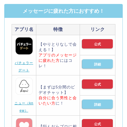
メッセージに疲れた方におすすめ！
アプリ名
特徴
リンク
【やりとりなしで会
公式
える！】
アプリのメッセージ
に疲れた方
にはコ
バチェラー
詳細
レ！
デート
公式
【まずは5分間のビ
デオチャット】
自分に合う男性と会
いたい方
に！
ニュー（kn
詳細
ew）
公式
【悩んだらプロに相