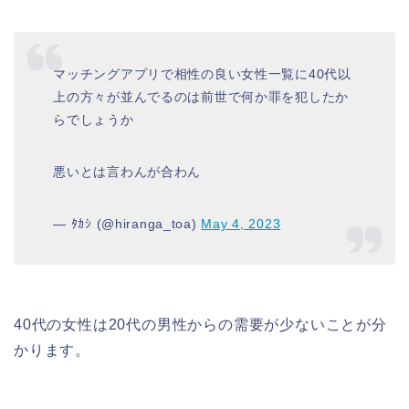
マッチングアプリで相性の良い女性一覧に40代以
上の方々が並んでるのは前世で何か罪を犯したか
らでしょうか
悪いとは言わんが合わん
— ﾀｶｼ (@hiranga_toa)
May 4, 2023
40代の女性は20代の男性からの需要が少ないことが分
かります。