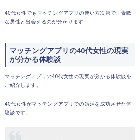
40代女性でもマッチングアプリの使い方次第で、素敵
な男性と出会えるのが分かります。
マッチングアプリの40代女性の現実
が分かる体験談
マッチングアプリの40代女性の現実が分かる体験談を
ご紹介します。
40代女性がマッチングアプリでの婚活を成功させた体
験談です。