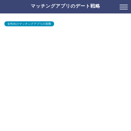
マッチングアプリのデート戦略
女性向けマッチングアプリの実際