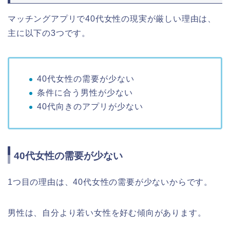
マッチングアプリで40代女性の現実が厳しい理由は、
主に以下の3つです。
40代女性の需要が少ない
条件に合う男性が少ない
40代向きのアプリが少ない
40代女性の需要が少ない
1つ目の理由は、40代女性の需要が少ないからです。
男性は、自分より若い女性を好む傾向があります。