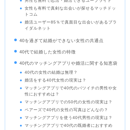
男性も無料で恋活・婚活できるユーブライド
女性も有料で真剣な出会いが探せるマッチドッ
トコム
婚活ユーザー85％で真面目な出会いがあるブラ
イダルネット
40を過ぎて結婚ができない女性の共通点
40代で結婚した女性の特徴
40代のマッチングアプリや婚活に関する知恵袋
40代の女性の結婚は無理？
婚活をする40代女性の現実は？
マッチングアプリで40代のバツイチの男性や女
性におすすめは？
マッチングアプリでの50代の女性の現実は？
ペアーズで40代の女性の写真はどんなの？
マッチングアプリを使う40代男性の現実は？
マッチングアプリで40代の既婚者におすすめ