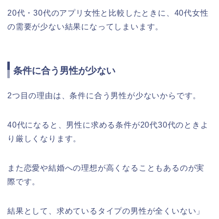
20代・30代のアプリ女性と比較したときに、40代女性
の需要が少ない結果になってしまいます。
条件に合う男性が少ない
2つ目の理由は、条件に合う男性が少ないからです。
40代になると、男性に求める条件が20代30代のときよ
り厳しくなります。
また恋愛や結婚への理想が高くなることもあるのが実
際です。
結果として、求めているタイプの男性が全くいない」