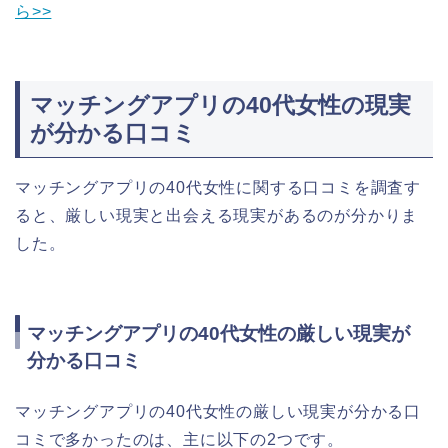
ら>>
マッチングアプリの40代女性の現実
が分かる口コミ
マッチングアプリの40代女性に関する口コミを調査す
ると、厳しい現実と出会える現実があるのが分かりま
した。
マッチングアプリの40代女性の厳しい現実が
分かる口コミ
マッチングアプリの40代女性の厳しい現実が分かる口
コミで多かったのは、主に以下の2つです。