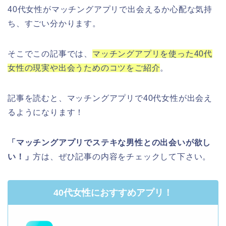
40代女性がマッチングアプリで出会えるか心配な気持
ち、すごい分かります。
そこでこの記事では、
マッチングアプリを使った40代
女性の現実や出会うためのコツをご紹介
。
記事を読むと、マッチングアプリで40代女性が出会え
るようになります！
「マッチングアプリでステキな男性との出会いが欲し
い！」
方は、ぜひ記事の内容をチェックして下さい。
40代女性におすすめアプリ！