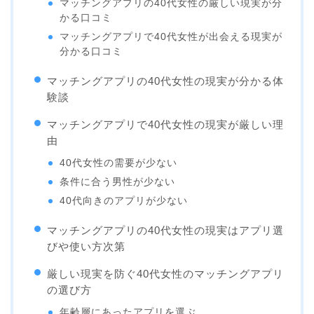
マッチングアプリの40代女性の厳しい現実が分
かる口コミ
マッチングアプリで40代女性が出会える現実が
分かる口コミ
マッチングアプリの40代女性の現実が分かる体
験談
マッチングアプリで40代女性の現実が厳しい理
由
40代女性の需要が少ない
条件に合う男性が少ない
40代向きのアプリが少ない
マッチングアプリの40代女性の現実はアプリ選
びや使い方次第
厳しい現実を防ぐ40代女性のマッチングアプリ
の選び方
年齢層にあったアプリを選ぶ