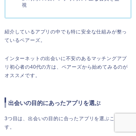
視
紹介しているアプリの中でも特に安全な仕組みが整っ
ているペアーズ。
インターネットの出会いに不安のあるマッチングアプ
リ初心者の40代の方は、ペアーズから始めてみるのが
オススメです。
出会いの目的にあったアプリを選ぶ
3つ目は、出会いの目的に合ったアプリを選ぶことで
す。