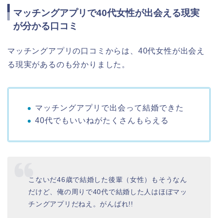
マッチングアプリで40代女性が出会える現実
が分かる口コミ
マッチングアプリの口コミからは、40代女性が出会え
る現実があるのも分かりました。
マッチングアプリで出会って結婚できた
40代でもいいねがたくさんもらえる
こないだ46歳で結婚した後輩（女性）もそうなん
だけど、俺の周りで40代で結婚した人はほぼマッ
チングアプリだねえ。がんばれ!!