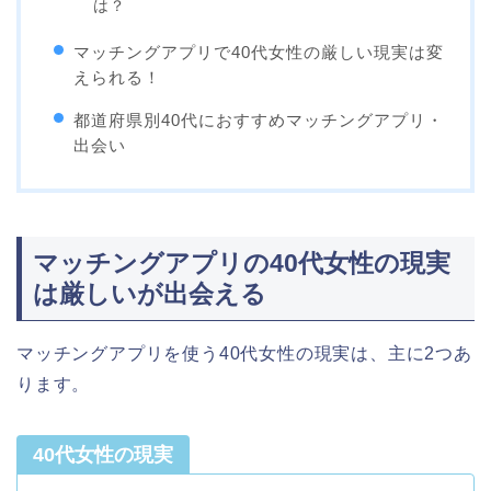
は？
マッチングアプリで40代女性の厳しい現実は変
えられる！
都道府県別40代におすすめマッチングアプリ・
出会い
マッチングアプリの40代女性の現実
は厳しいが出会える
マッチングアプリを使う40代女性の現実は、主に2つあ
ります。
40代女性の現実