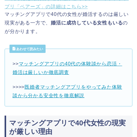
プリ「ペアーズ」の詳細はこちら>>
マッチングアプリで40代の女性が婚活するのは厳しい
現実がある一方で、
婚活に成功している女性もいる
の
が分かります。
あわせて読みたい
>>
マッチングアプリの40代の体験談から恋活・
婚活は厳しいか徹底調査
>>>>
既婚者マッチングアプリをやってみた体験
談から分かる安全性を徹底解説
マッチングアプリで40代女性の現実
が厳しい理由