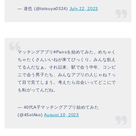
— 達也 (@tatsuya0324)
July 22, 2023
マッチングアプリ#Pairsを始めてみた。めちゃく
ちゃたくさんいいねが来てびっくり。みんな飢え
てるんだなぁ。それ以来、駅で会う中年、コンビ
ニで会う男子たち、みんなアプリの人じゃね？っ
て目で見てしまう。考えたら出会いってどこにで
も転がってんだね。
— 40代A子マッチングアプリ始めてみた
(@45olAko)
August 10, 2023