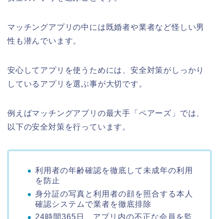
マッチングアプリの中には既婚者や業者など怪しい男
性も潜んでいます。
安心してアプリを使うためには、安全対策がしっかり
しているアプリを選ぶ事が大切です。
例えばマッチングアプリの最大手「ペアーズ」では、
以下の安全対策を行っています。
利用者の年齢確認を徹底して未成年の利用
を防止
身分証の写真と利用者の顔を照合する本人
確認システムで業者を徹底排除
24時間365日、アプリ内の不正な会員を監