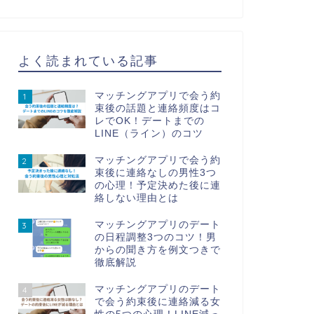
よく読まれている記事
マッチングアプリで会う約
1
束後の話題と連絡頻度はコ
レでOK！デートまでの
LINE（ライン）のコツ
マッチングアプリで会う約
2
束後に連絡なしの男性3つ
の心理！予定決めた後に連
絡しない理由とは
マッチングアプリのデート
3
の日程調整3つのコツ！男
からの聞き方を例文つきで
徹底解説
マッチングアプリのデート
4
で会う約束後に連絡減る女