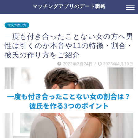
マッチングアプリのデート戦略
彼氏の作り方
一度も付き合ったことない女の方へ男
性は引くのか本音や11の特徴・割合・
彼氏の作り方をご紹介
2022年3月24日
/
2023年4月19日