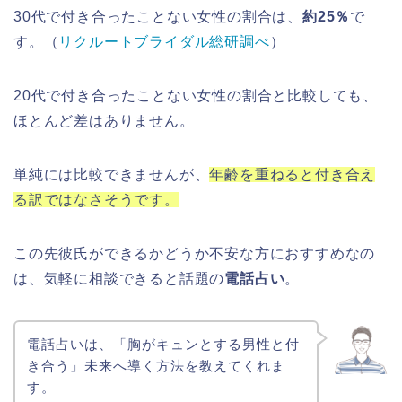
30代で付き合ったことない女性の割合は、
約25％
で
す。（
リクルートブライダル総研調べ
）
20代で付き合ったことない女性の割合と比較しても、
ほとんど差はありません。
単純には比較できませんが、
年齢を重ねると付き合え
る訳ではなさそうです。
この先彼氏ができるかどうか不安な方におすすめなの
は、気軽に相談できると話題の
電話占い
。
電話占いは、「胸がキュンとする男性と付
き合う」未来へ導く方法を教えてくれま
す。