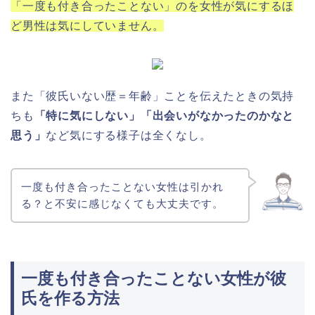
「一度も付き合ったことない」のを女性が気にするほ
ど男性は気にしていません。
また「彼氏いない歴＝年齢」ことを伝えたときの気持
ちも
「特に気にしない」「出会いがなかったのかなと
思う」
など気にする様子は全くなし。
一度も付き合ったことない女性は引かれ
る？と不安に感じなくても大丈夫です。
一度も付き合ったことない女性が彼
氏を作る方法