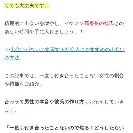
くても大丈夫です。
積極的に出会いを増やし、
イケメン高身長の彼氏
との
楽しい時間を手に入れましょう。！
>>
出会いがないと絶望する社会人におすすめの出会い
の方法
この記事では、一度も付き合ったことない女性の
割合
や
特徴
をご紹介。
合わせて
男性の本音
や
彼氏の作り方
もお伝えしていき
ます。
「一度も付き合ったことないので焦る！どうしたらい