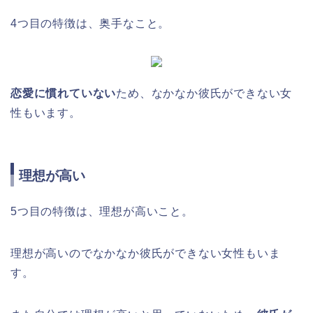
4つ目の特徴は、奥手なこと。
恋愛に慣れていない
ため、なかなか彼氏ができない女
性もいます。
理想が高い
5つ目の特徴は、理想が高いこと。
理想が高いのでなかなか彼氏ができない女性もいま
す。