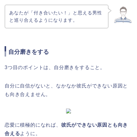
あなたが「付き合いたい！」と思える男性
と巡り合えるようになります。
自分磨きをする
3つ目のポイントは、自分磨きをすること。
自分に自信がないと、なかなか彼氏ができない原因と
も向き合えません。
恋愛に積極的になれば、
彼氏ができない原因とも向き
合える
ように。