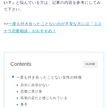
い？」
と悩んでいる方は、記事の内容を参考にしてみ
て下さい。
>>
一度も付き合ったことないのが不安な方には「ココ
ナラ恋愛相談」がおすすめ！
Contents
CLOSE
一度も付き合ったことない女性の特徴
自分に自信がない
恋愛に受け身
高嶺の花だと感じられている
奥手