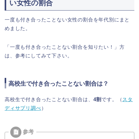
い女性の割合
一度も付き合ったことない女性の割合を年代別にまと
めました。
「一度も付き合ったことない割合を知りたい！」方
は、参考にしてみて下さい。
高校生で付き合ったことない割合は？
高校生で付き合ったことない割合は、
4割
です。（
スタ
ディサプリ調べ
）