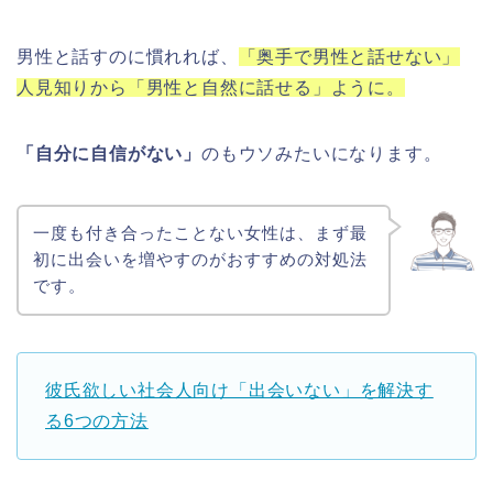
男性と話すのに慣れれば、
「奥手で男性と話せない」
人見知りから「男性と自然に話せる」ように。
「自分に自信がない」
のもウソみたいになります。
一度も付き合ったことない女性は、まず最
初に出会いを増やすのがおすすめの対処法
です。
彼氏欲しい社会人向け「出会いない」を解決す
る6つの方法