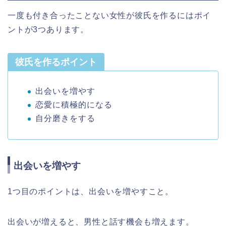
一度も付き合ったことない女性が彼氏を作るにはポイ
ントが3つあります。
彼氏を作るポイント
出会いを増やす
恋愛に積極的になる
自分磨きをする
出会いを増やす
1つ目のポイントは、出会いを増やすこと。
出会いが増えると、男性と話す機会も増えます。