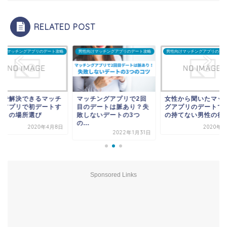
RELATED POST
向けマッチングアプリのデート攻略
男性向けマッチングアプリのデート攻略
男性向けマッチングアプリのデー
れで解決できるマッチ
マッチングアプリで2回
女性から聞いたマッ
グアプリで初デートす
目のデートは脈あり？失
グアプリのデートで
ときの場所選び
敗しないデートの3つ
の持てない男性の行
の...
2020年4月8日
2020年4
2022年1月31日
Sponsored Links