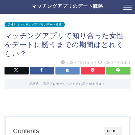
マッチングアプリのデート戦略
男性向けマッチングアプリのデート攻略
マッチングアプリで知り合った女性
をデートに誘うまでの期間はどれく
らい？
2020年2月5日
/
2020年4月3日
記事内に商品プロモーションを含む場合があります
Contents
CLOSE