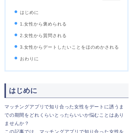
はじめに
1.女性から褒められる
2.女性から質問される
3.女性からデートしたいことをほのめかされる
おわりに
はじめに
マッチングアプリで知り合った女性をデートに誘うま
での期間をどれくらいとったらいいか悩むことはあり
ませんか？
この記事では、マッチングアプリで知り合った女性を