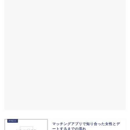
マッチングアプリで知り合った女性とデ
ートするまでの流れ