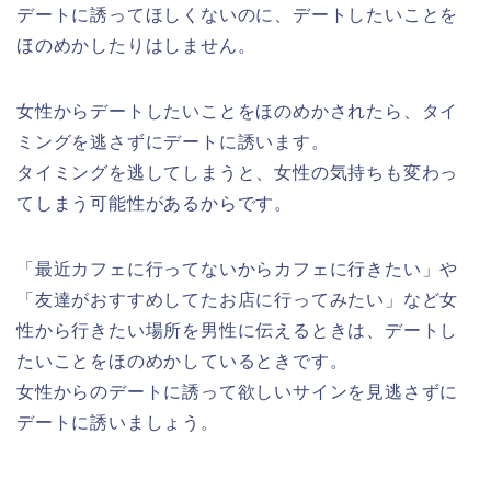
デートに誘ってほしくないのに、デートしたいことを
ほのめかしたりはしません。
女性からデートしたいことをほのめかされたら、タイ
ミングを逃さずにデートに誘います。
タイミングを逃してしまうと、女性の気持ちも変わっ
てしまう可能性があるからです。
「最近カフェに行ってないからカフェに行きたい」や
「友達がおすすめしてたお店に行ってみたい」など女
性から行きたい場所を男性に伝えるときは、デートし
たいことをほのめかしているときです。
女性からのデートに誘って欲しいサインを見逃さずに
デートに誘いましょう。