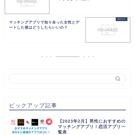
マッチングアプリで知り合った女性とデ
ートした後はどうしたらいいの？
ピックアップ記事
【2023年2月】男性におすすめの
マッチングアプリ！恋活アプリ一
覧表