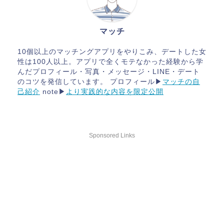
マッチ
10個以上のマッチングアプリをやりこみ、デートした女
性は100人以上。アプリで全くモテなかった経験から学
んだプロフィール・写真・メッセージ・LINE・デート
のコツを発信しています。 プロフィール▶
マッチの自
己紹介
note▶
より実践的な内容を限定公開
Sponsored Links